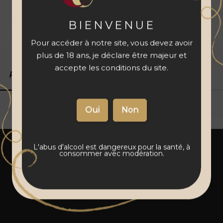
à votre panier
BIENVENUE
Livraison 48 à 72 h
Vins français
Paiement sécurisé
Pour accéder à notre site, vous devez avoir
plus de 18 ans, je déclare être majeur et
accepte les conditions du site.
Produits associés
Détails du produit
L'abus d'alcool est dangereux pour la santé, à
consommer avec modération.