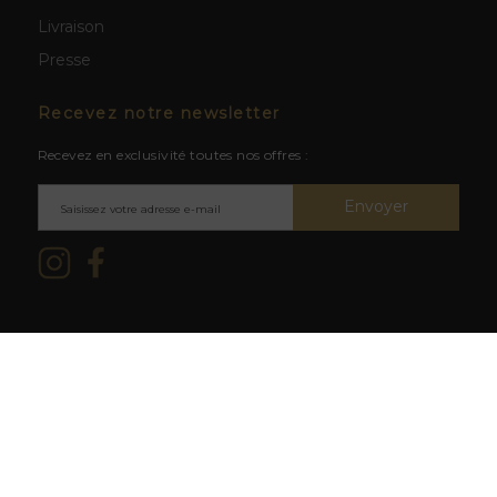
Livraison
Presse
Recevez notre newsletter
Recevez en exclusivité toutes nos offres :
Envoyer
Mentions légales & CGV
/ © 2026
L'abus d'alcool est dangereux
La Cave du Clos -
Création site
pour la santé. À consommer avec
web BWA
modération.