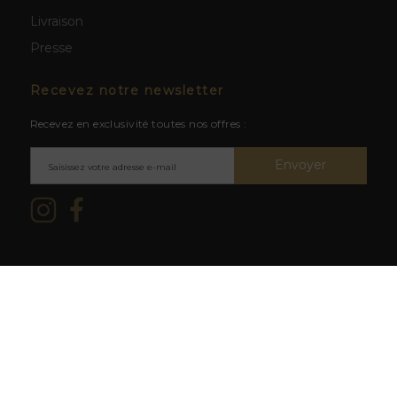
Livraison
Presse
Recevez notre newsletter
Recevez en exclusivité toutes nos offres :
Envoyer
Mentions légales & CGV
/ © 2026
L'abus d'alcool est dangereux
La Cave du Clos -
Création site
pour la santé. À consommer avec
web BWA
modération.