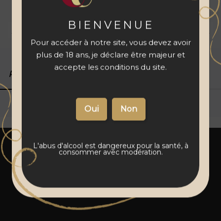
à votre panier
BIENVENUE
Livraison 48 à 72 h
Vins français
Paiement sécurisé
Pour accéder à notre site, vous devez avoir
plus de 18 ans, je déclare être majeur et
accepte les conditions du site.
Produits associés
Détails du produit
L'abus d'alcool est dangereux pour la santé, à
consommer avec modération.