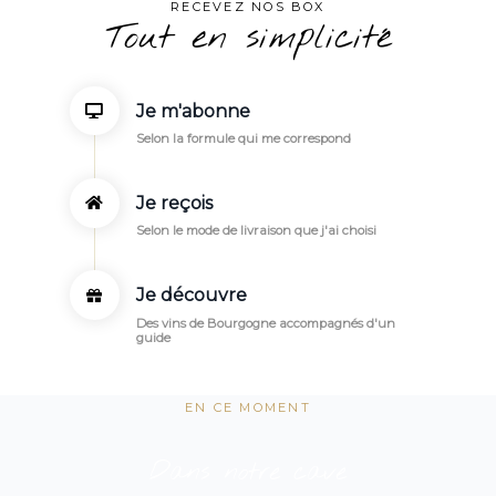
RECEVEZ NOS BOX
Tout en simplicité
Je m'abonne
Selon la formule qui me correspond
Je reçois
Selon le mode de livraison que j'ai choisi
Je découvre
Des vins de Bourgogne accompagnés d'un
guide
EN CE MOMENT
Dans notre cave