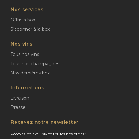
Nos services
Offrir la box
S'abonner à la box
Nos vins
Tous nos vins
Tous nos champagnes
Nos dernières box
Informations
Livraison
Presse
Recevez notre newsletter
Recevez en exclusivité toutes nos offres :