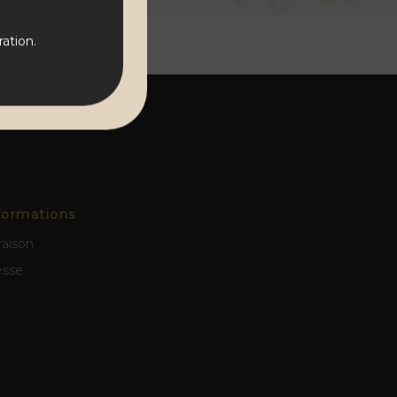
ation.
formations
raison
esse