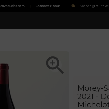
caveduclos.com
Contactez-nous
Livraison gratuite d

Morey-S
2021 - 
Michelo