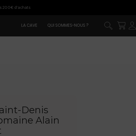
ès 200€ d'achats
LA CAVE
QUI SOMMES-NOUS ?
aint-Denis
Domaine Alain
t