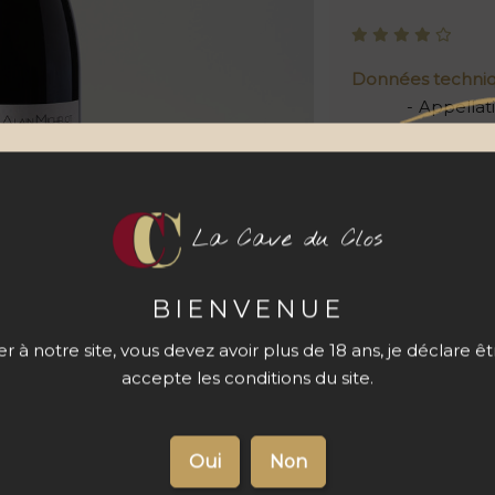
Données techni
Appellat
Cépage
Contena
La Cave du Clos
Quantité
BIENVENUE
 à notre site, vous devez avoir plus de 18 ans, je déclare ê
accepte les conditions du site.
s du produit
Livraison 48 à
72 h