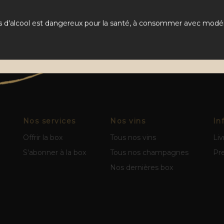
s d'alcool est dangereux pour la santé, à consommer avec modér
Nos services
Nos vins
In
Offrir la box
Tous nos vins
Liv
S'abonner à la box
Tous nos champagnes
Pr
Nos dernières box