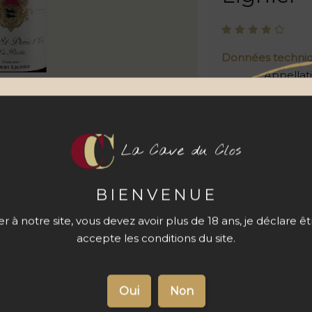
Données techni
Appellat
Cépage
Contena
La Cave du Clos
Quantité
BIENVENUE
 à notre site, vous devez avoir plus de 18 ans, je déclare ê
accepte les conditions du site.
s du produit
Livraison 48 à
72 h