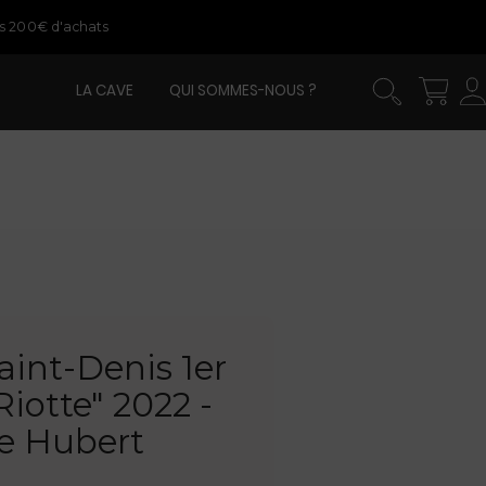
ès 200€ d'achats
LA CAVE
QUI SOMMES-NOUS ?
int-Denis 1er
Riotte" 2022 -
e Hubert