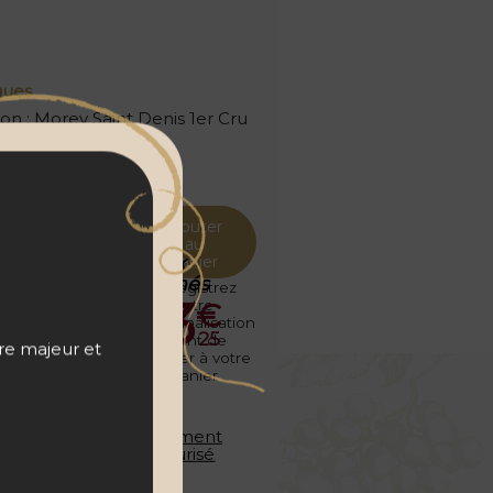
ques
ion
:
Morey Saint Denis 1er Cru
:
100% Pinot noir
nce
:
Bouteille (75cl)
Ajouter
au
Prix
panier
Prix public
abonnés
Enregistrez
145
€
123
€
votre
personnalisation
00
25
avant de
tre majeur et
l'ajouter à votre
panier
Vins
Paiement
français
sécurisé