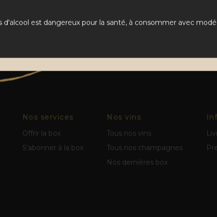
s d'alcool est dangereux pour la santé, à consommer avec modér
Nos services
Nos vins
In
Offrir la box
Tous nos vins
Liv
S'abonner à la box
Tous nos champagnes
Pr
Nos dernières box