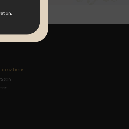
ation.
formations
raison
esse