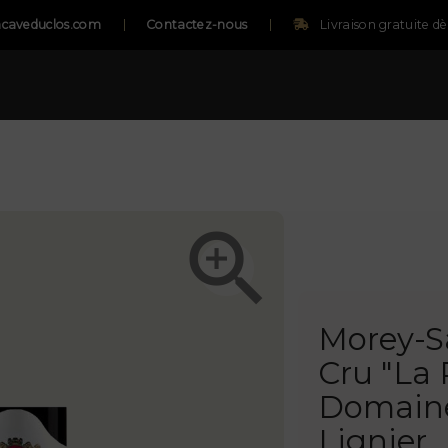
caveduclos.com
Contactez-nous
Livraison gratuite d

Morey-Sa
Cru "La 
Domain
Lignier