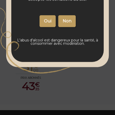
Nuits-Saint-Georges "Les
Plateaux" - Domaine
Aegerter - 2021/22
L'abus d'alcool est dangereux pour la santé, à
consommer avec modération.
PRIX PUBLIC
51
€
00
PRIX ABONNÉS
43
€
35