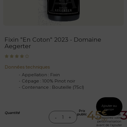
Fixin "En Coton" 2023 - Domaine
Aegerter
Données techniques
Appellation
:
Fixin
Cépage
:
100% Pinot noir
Contenance
:
Bouteille (75cl)
Ajouter au
panier
45
€
Prix
Prix
Quantité
public
abonnés
Enregistrez votre
00
personnalisation
avant de l'ajouter