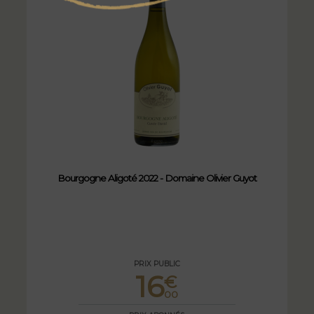
Bourgogne Aligoté 2022 - Domaine Olivier Guyot
PRIX PUBLIC
16
€
00