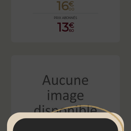
16
€
00
PRIX ABONNÉS
13
€
60