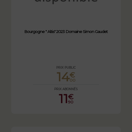
Bourgogne " Altis" 2023 Domaine Simon Gaudet
PRIX PUBLIC
14
€
00
PRIX ABONNÉS
11
€
90