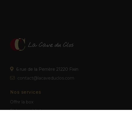
6 rue de la Perrière 21220 Fixin
contact@lacaveduclos.com
Nos services
Offrir la box
S'abonner à la box
Nos vins