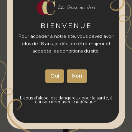
La Cave du Clos
Marsannay "Fleur de Printemps" 2022 Domaine Olivier
Guyot
BIENVENUE
Pour accéder à notre site, vous devez avoir
plus de 18 ans, je déclare être majeur et
accepte les conditions du site.
PRIX PUBLIC
16
€
00
PRIX ABONNÉS
13
€
60
L'abus d'alcool est dangereux pour la santé, à
consommer avec modération.