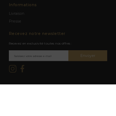
Informations
Livraison
Presse
Recevez notre newsletter
Recevez en exclusivité toutes nos offres :
Envoyer
Mentions légales & CGV
/ © 2026
L'abus d'alcool est dangereux
La Cave du Clos -
Création site
pour la santé. À consommer avec