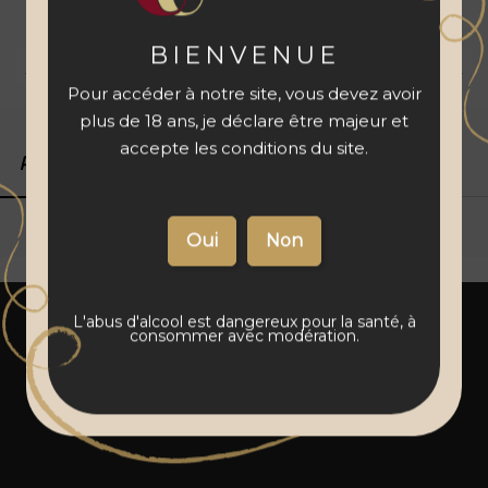
à votre panier
BIENVENUE
Livraison 48 à 72 h
Vins français
Paiement sécurisé
Pour accéder à notre site, vous devez avoir
plus de 18 ans, je déclare être majeur et
accepte les conditions du site.
Produits associés
Détails du produit
L'abus d'alcool est dangereux pour la santé, à
consommer avec modération.