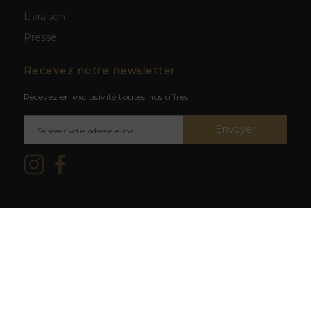
Livraison
Presse
Recevez notre newsletter
Recevez en exclusivité toutes nos offres :
Envoyer
Mentions légales & CGV
/ © 2026
L'abus d'alcool est dangereux
La Cave du Clos -
Création site
pour la santé. À consommer avec
web BWA
modération.