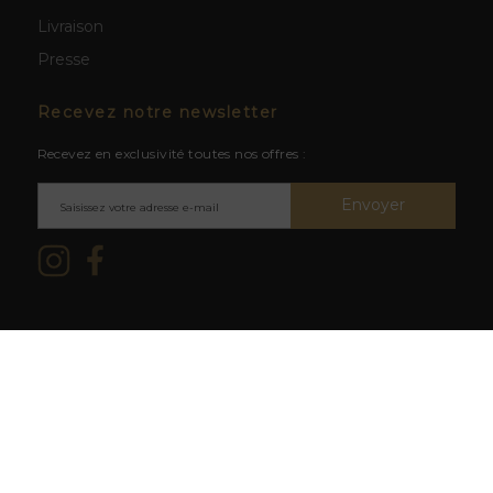
Livraison
Presse
Recevez notre newsletter
Recevez en exclusivité toutes nos offres :
Envoyer
Mentions légales & CGV
/ © 2026
L'abus d'alcool est dangereux
La Cave du Clos -
Création site
pour la santé. À consommer avec
web BWA
modération.