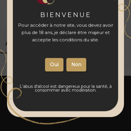
à votre panier
BIENVENUE
Livraison 48 à 72 h
Vins français
Paiement sécurisé
Pour accéder à notre site, vous devez avoir
plus de 18 ans, je déclare être majeur et
accepte les conditions du site.
Produits associés
Détails du produit
L'abus d'alcool est dangereux pour la santé, à
consommer avec modération.