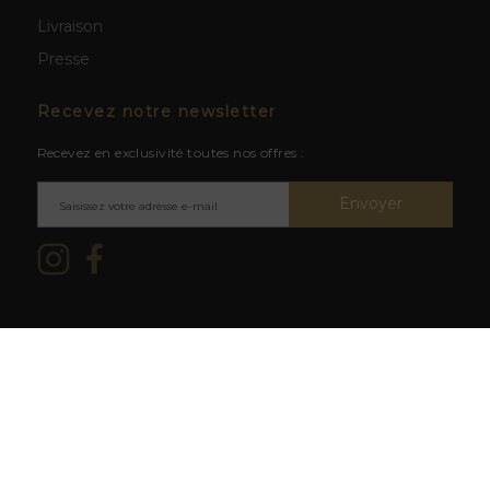
Livraison
Presse
Recevez notre newsletter
Recevez en exclusivité toutes nos offres :
Envoyer
Mentions légales & CGV
/ © 2026
L'abus d'alcool est dangereux
La Cave du Clos -
Création site
pour la santé. À consommer avec
web BWA
modération.