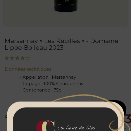
Marsannay « Les Récilles » - Domaine
Lippe-Boileau 2023
Données techniques
Appellation
:
Marsannay
Cépage
:
100% Chardonnay
Contenance
:
75cl
Ajouter au
panier
42
€
Prix
Prix
Quantité
public
abonnés
Enregistrez votre
00
personnalisation
La Cave du Clos
avant de l'ajouter