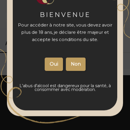
à votre panier
BIENVENUE
Livraison 48 à 72 h
Vins français
Paiement sécurisé
Pour accéder à notre site, vous devez avoir
plus de 18 ans, je déclare être majeur et
accepte les conditions du site.
Produits associés
Détails du produit
L'abus d'alcool est dangereux pour la santé, à
consommer avec modération.