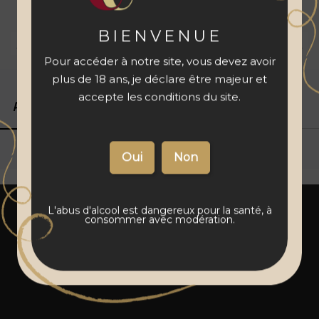
à votre panier
BIENVENUE
Livraison 48 à 72 h
Vins français
Paiement sécurisé
Pour accéder à notre site, vous devez avoir
plus de 18 ans, je déclare être majeur et
accepte les conditions du site.
Produits associés
Détails du produit
L'abus d'alcool est dangereux pour la santé, à
consommer avec modération.