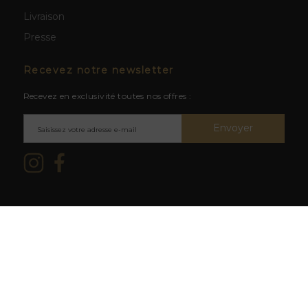
Livraison
Presse
Recevez notre newsletter
Recevez en exclusivité toutes nos offres :
Envoyer
Mentions légales & CGV
/ © 2026
L'abus d'alcool est dangereux
La Cave du Clos -
Création site
pour la santé. À consommer avec
web BWA
modération.