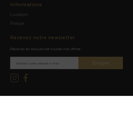
Informations
Livraison
Presse
Recevez notre newsletter
Recevez en exclusivité toutes nos offres :
Envoyer
Mentions légales & CGV
/ © 2026
L'abus d'alcool est dangereux
La Cave du Clos -
Création site
pour la santé. À consommer avec