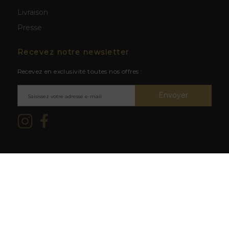
Livraison
Presse
Recevez notre newsletter
Recevez en exclusivité toutes nos offres :
Envoyer
Mentions légales & CGV
/ © 2026
L'abus d'alcool est dangereux
La Cave du Clos -
Création site
pour la santé. À consommer avec
web BWA
modération.