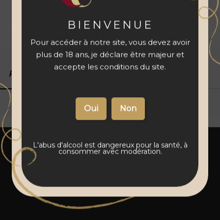
à votre panier
BIENVENUE
Livraison 48 à 72 h
Vins français
Paiement sécurisé
Pour accéder à notre site, vous devez avoir
plus de 18 ans, je déclare être majeur et
accepte les conditions du site.
Produits associés
Détails du produit
L'abus d'alcool est dangereux pour la santé, à
consommer avec modération.