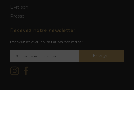
Livraison
Presse
Recevez notre newsletter
Recevez en exclusivité toutes nos offres :
Envoyer
Mentions légales & CGV
/ © 2026
L'abus d'alcool est dangereux
La Cave du Clos -
Création site
pour la santé. À consommer avec
web BWA
modération.