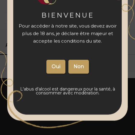
à votre panier
BIENVENUE
Livraison 48 à 72 h
Vins français
Paiement sécurisé
Pour accéder à notre site, vous devez avoir
plus de 18 ans, je déclare être majeur et
accepte les conditions du site.
Produits associés
Détails du produit
L'abus d'alcool est dangereux pour la santé, à
consommer avec modération.