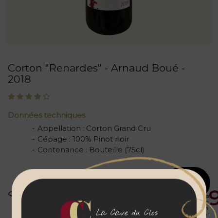
Corton "Renardes" - Arnaud Boué -
2018
Données techniques
Appellation
:
Corton Grand Cru
Cépage
:
100% Pinot noir
Contenance
:
Bouteille (75cl)
Ajouter au
panier
115
€
Prix
Prix
Quantité
public
abonnés
Enregistrez votre
00
personnalisation
La Cave du Clos
avant de l'ajouter