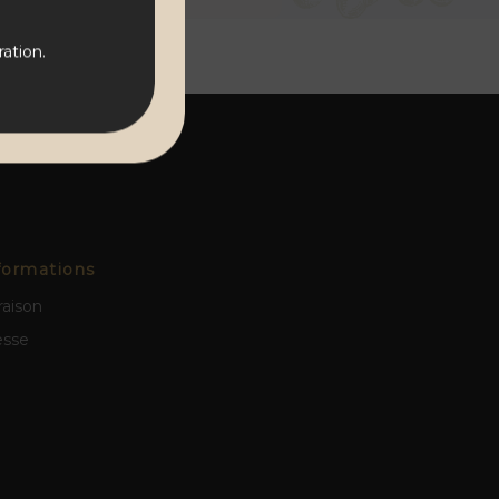
ation.
formations
raison
esse