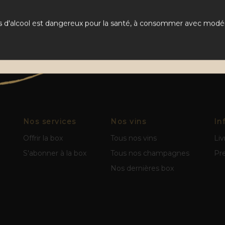
s d'alcool est dangereux pour la santé, à consommer avec modér
Nos services
Nos vins
In
Offrir la box
Tous nos vins
Liv
S'abonner à la box
Tous nos champagnes
Pr
Nos dernières box