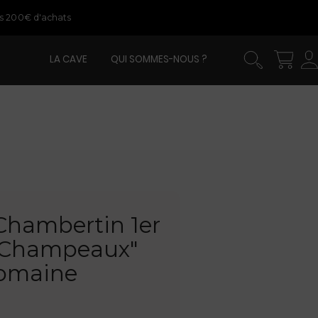
ès 200€ d'achats
LA CAVE
QUI SOMMES-NOUS ?
Chambertin 1er
s Champeaux"
Domaine
t