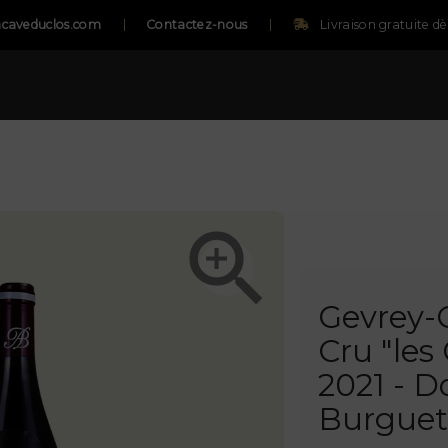
caveduclos.com
Contactez-nous
Livraison gratuite d

Gevrey-
Cru "le
2021 - 
Burgue