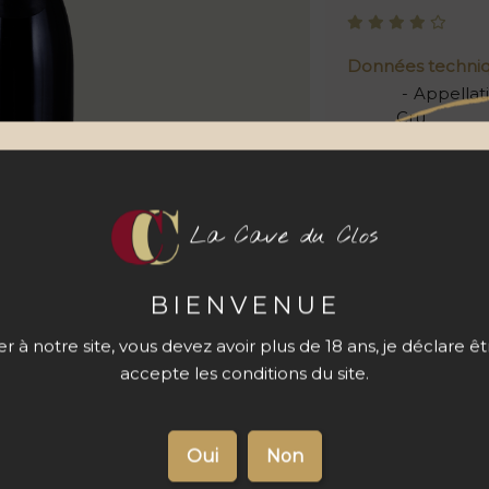
Données techni
Appellat
Cru
Cépage
Contena
La Cave du Clos
Prix
1
Quantité
BIENVENUE
 à notre site, vous devez avoir plus de 18 ans, je déclare ê
accepte les conditions du site.
s du produit
Livraison 48 à
72 h