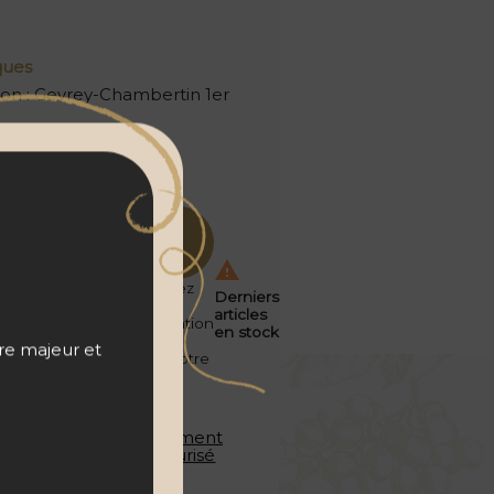
ques
ion
:
Gevrey-Chambertin 1er
:
100% Pinot noir
nce
:
Bouteille (75cl)
Ajouter
au
Prix
panier

 public
abonnés
Enregistrez
25
€
Derniers
106
€
votre
articles
personnalisation
00
en stock
25
avant de
tre majeur et
l'ajouter à votre
panier
Vins
Paiement
français
sécurisé