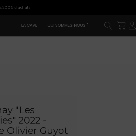
ès 200€ d'achats
LA CAVE
QUI SOMMES-NOUS ?
ay "Les
es" 2022 -
 Olivier Guyot