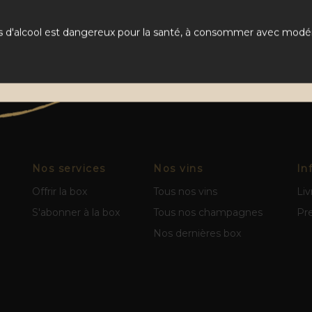
s d'alcool est dangereux pour la santé, à consommer avec modér
Nos services
Nos vins
In
Offrir la box
Tous nos vins
Liv
S'abonner à la box
Tous nos champagnes
Pr
Nos dernières box