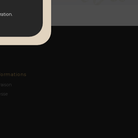
ation.
formations
raison
esse