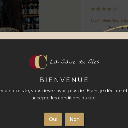
Données techni
Appellat
Cépage
Contena
La Cave du Clos
Quantité
BIENVENUE
 à notre site, vous devez avoir plus de 18 ans, je déclare ê
accepte les conditions du site.
s du produit
Livraison 48 à
72 h