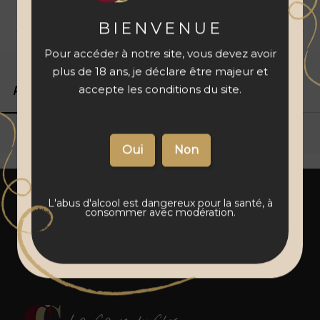
BIENVENUE
Livraison 48 à 72 h
Vins français
Paiement sécurisé
Pour accéder à notre site, vous devez avoir
plus de 18 ans, je déclare être majeur et
accepte les conditions du site.
Produits associés
Détails du produit
L'abus d'alcool est dangereux pour la santé, à
consommer avec modération.