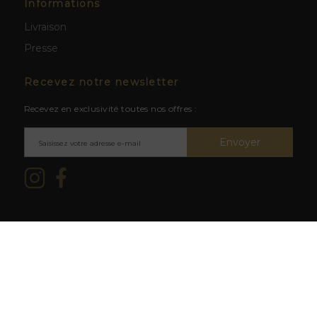
Informations
Livraison
Presse
Recevez notre newsletter
Recevez en exclusivité toutes nos offres :
Envoyer
Mentions légales & CGV
/ © 2026
L'abus d'alcool est dangereux
La Cave du Clos -
Création site
pour la santé. À consommer avec