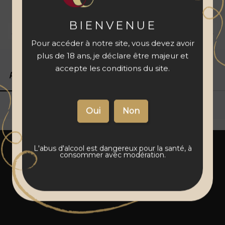
à votre panier
BIENVENUE
Livraison 48 à 72 h
Vins français
Paiement sécurisé
Pour accéder à notre site, vous devez avoir
plus de 18 ans, je déclare être majeur et
accepte les conditions du site.
Produits associés
Détails du produit
L'abus d'alcool est dangereux pour la santé, à
consommer avec modération.