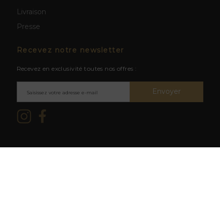
Livraison
Presse
Recevez notre newsletter
Recevez en exclusivité toutes nos offres :
Envoyer
Mentions légales & CGV
/ © 2026
L'abus d'alcool est dangereux
La Cave du Clos -
Création site
pour la santé. À consommer avec
web BWA
modération.