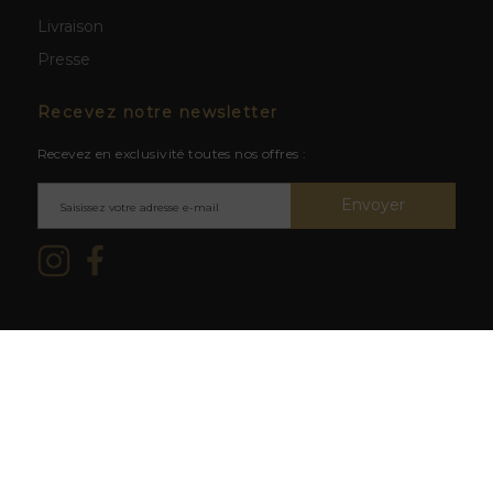
Livraison
Presse
Recevez notre newsletter
Recevez en exclusivité toutes nos offres :
Envoyer
Mentions légales & CGV
/ © 2026
L'abus d'alcool est dangereux
La Cave du Clos -
Création site
pour la santé. À consommer avec
web BWA
modération.