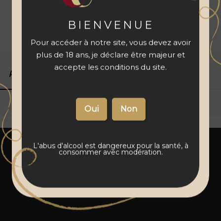
à votre panier
BIENVENUE
Livraison 48 à 72 h
Vins français
Paiement sécurisé
Pour accéder à notre site, vous devez avoir
plus de 18 ans, je déclare être majeur et
accepte les conditions du site.
Produits associés
Détails du produit
L'abus d'alcool est dangereux pour la santé, à
consommer avec modération.