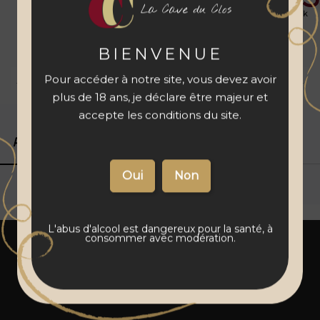
votre
articles
00
La Cave du Clos
personnalisation
en stock
avant de
l'ajouter à votre
panier
BIENVENUE
Livraison 48 à 72 h
Vins français
Paiement sécurisé
Pour accéder à notre site, vous devez avoir
plus de 18 ans, je déclare être majeur et
accepte les conditions du site.
Produits associés
Détails du produit
L'abus d'alcool est dangereux pour la santé, à
consommer avec modération.