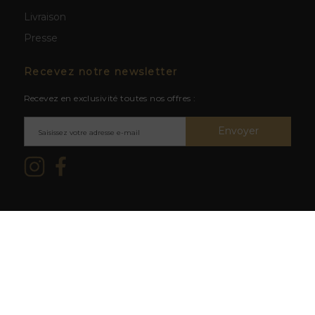
Livraison
Presse
Recevez notre newsletter
Recevez en exclusivité toutes nos offres :
Envoyer
Mentions légales & CGV
/ © 2026
L'abus d'alcool est dangereux
La Cave du Clos -
Création site
pour la santé. À consommer avec
web BWA
modération.