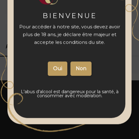
à votre panier
BIENVENUE
Livraison 48 à 72 h
Vins français
Paiement sécurisé
Pour accéder à notre site, vous devez avoir
plus de 18 ans, je déclare être majeur et
accepte les conditions du site.
Produits associés
Détails du produit
L'abus d'alcool est dangereux pour la santé, à
consommer avec modération.