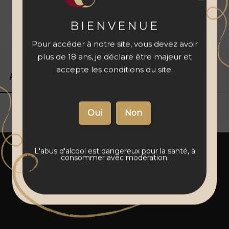
à votre panier
BIENVENUE
Livraison 48 à 72 h
Vins français
Paiement sécurisé
Pour accéder à notre site, vous devez avoir
plus de 18 ans, je déclare être majeur et
accepte les conditions du site.
Produits associés
Détails du produit
L'abus d'alcool est dangereux pour la santé, à
consommer avec modération.