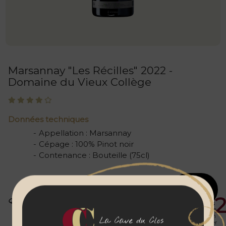
Marsannay "Les Récilles" 2022 -
Domaine du Vieux Collège
Données techniques
Appellation
:
Marsannay
Cépage
:
100% Pinot noir
Contenance
:
Bouteille (75cl)
Ajouter au
panier
34
€
Prix
Prix
Quantité
public
abonnés
Enregistrez votre
00
personnalisation
La Cave du Clos
avant de l'ajouter