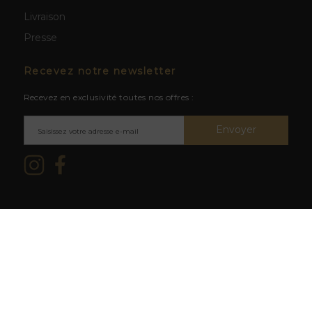
Livraison
Presse
Recevez notre newsletter
Recevez en exclusivité toutes nos offres :
Envoyer
Mentions légales & CGV
/ © 2026
L'abus d'alcool est dangereux
La Cave du Clos -
Création site
pour la santé. À consommer avec
web BWA
modération.