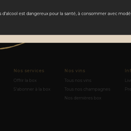
s d'alcool est dangereux pour la santé, à consommer avec modér
Nos services
Nos vins
In
Offrir la box
Tous nos vins
Liv
S'abonner à la box
Tous nos champagnes
Pr
Nos dernières box