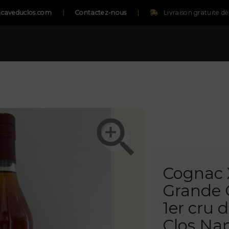
caveduclos.com
Contactez-nous
Livraison gratuite d

Cognac X
Grande
1er cru 
Clos Na