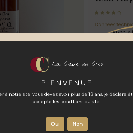
Données techni
Appellat
Cépage
Contena
La Cave du Clos
Quantité
BIENVENUE
 à notre site, vous devez avoir plus de 18 ans, je déclare ê
accepte les conditions du site.
s du produit
Livraison 48 à
72 h