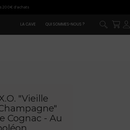
ès 200€ d'achats
LA CAVE
QUI SOMMES-NOUS ?
.O. "Vieille
 Champagne"
de Cognac - Au
poléon