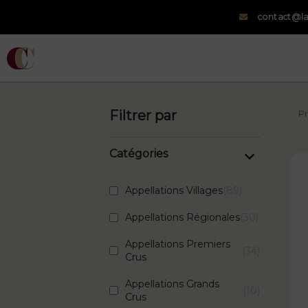
contact@la
La Cave du Clos
Filtrer par
Pr
Catégories
Appellations Villages
89
Appellations Régionales
30
Appellations Premiers
34
Crus
Appellations Grands
10
Crus