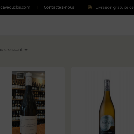
caveduclos.com
Contactez-nous
Livraison gratuite d

ix croissant