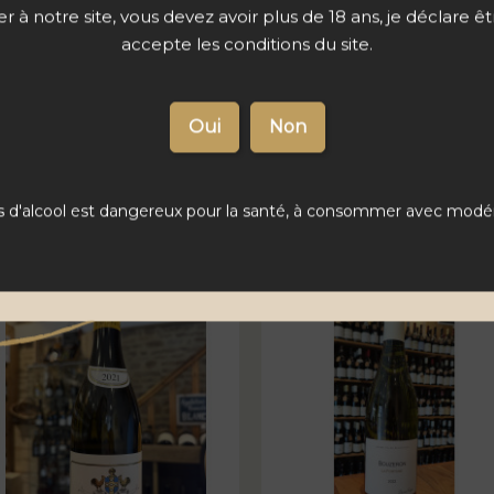
 à notre site, vous devez avoir plus de 18 ans, je déclare ê
accepte les conditions du site.
PRIX PUBLIC
PRIX ABONNÉS
PRIX PUBLIC
PRIX ABONN
25
21
25
21
€
€
€
00
25
00
2
s d'alcool est dangereux pour la santé, à consommer avec modér