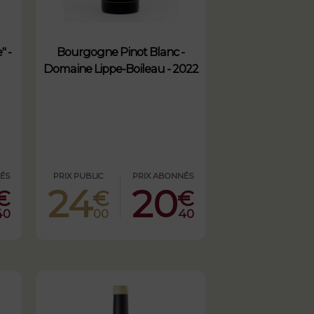
" -
Bourgogne Pinot Blanc -
Domaine Lippe-Boileau - 2022
ÉS
PRIX PUBLIC
PRIX ABONNÉS
24
20
€
€
€
40
00
40