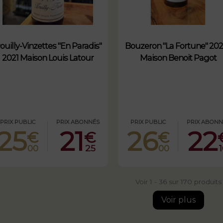
ouilly-Vinzettes "En Paradis"
Bouzeron "La Fortune" 202
2021 Maison Louis Latour
Maison Benoit Pagot
PRIX PUBLIC
PRIX ABONNÉS
PRIX PUBLIC
PRIX ABONN
25
21
26
22
€
€
€
00
25
00
Voir 1 - 36 sur 170 produits
Voir plus