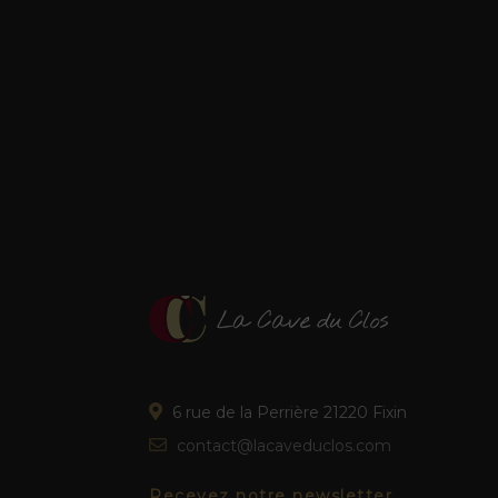
Pouilly-Fuissé
4
Pouilly-Fuissé 1er Cru
1
Pouilly-Fuissé 1er Cru
1
Pouilly-Loché
1
Pouilly-Vinzettes
1
Puligny-Montrachet
1
Puligny-Montrachet
1
Puligny-Montrachet
1
Puligny-Montrachet
1
6 rue de la Perrière 21220 Fixin
Puligny-Montrachet
1
contact@lacaveduclos.com
Puligny-Montrachet 1 er
1
Cru
Recevez notre newsletter