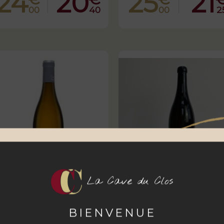
24
20
25
21
00
40
00
2
La Cave du Clos
Bourgogne "Ana" 2023 -
Saint-Bris - Domaine Clém
BIENVENUE
Domaine du Comte Senard
Lavallée - 2022