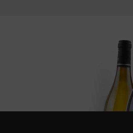
Monthelie
1
Monthélie
1
Morey Saint Denis
1
Morey-Saint-Denis 1er
1
Cru
Nuit-Saint-Georges 1er
1
Cru
Nuits Saint Georges
2
Nuits Saint Georges 1er
1
Cru
Pernand Vergelesses 1er
1
Cru
Pernand-Vergelesses 1er
1
Cru