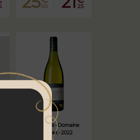
25
21
5
00
25
ent
Viré-Clessé - Domaine
Thévenet - 2022