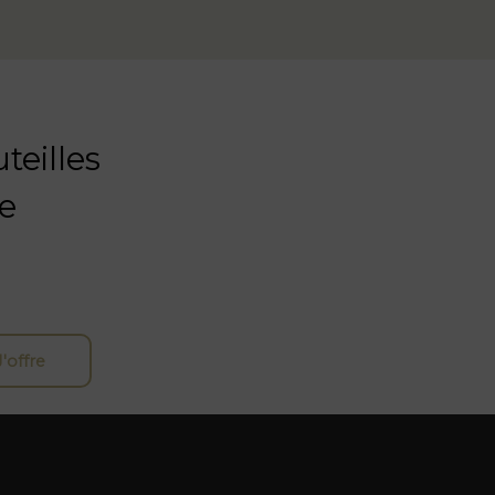
teilles
e
J'offre