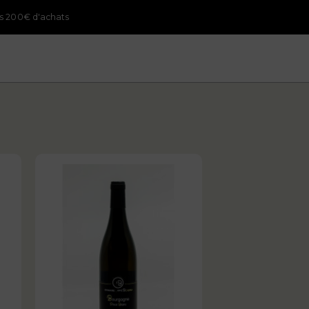
ès 200€ d'achats
LA CAVE
QUI SOMMES-NOUS ?