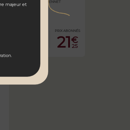
THÉVENNET
tre majeur et
ÉS
PRIX PUBLIC
PRIX ABONNÉS
25
21
€
€
€
5
00
25
ation.