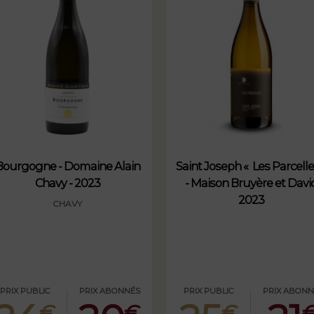
Bourgogne - Domaine Alain
Saint Joseph « Les Parcelle
Chavy - 2023
- Maison Bruyère et Davi
2023
CHAVY
PRIX PUBLIC
PRIX ABONNÉS
PRIX PUBLIC
PRIX ABONN
€
€
€