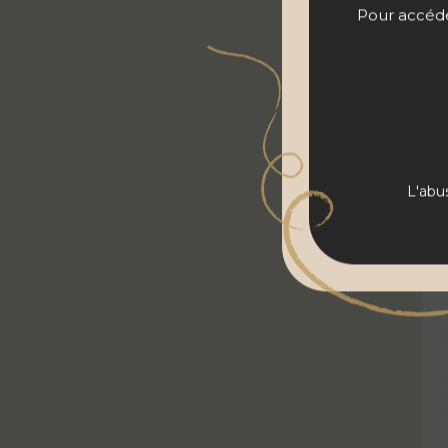
Pour accéder
Fixin 1er Cru
1
Givry
1
Hautes-Côtes-de-Nuits
4
Ladoix
1
Ladoix
1
L'abu
Ladoix
1
Mâcon
2
Mâcon-Lugny
1
Macon-Péronne
1
Macon-Verzé
1
Mâcon-Villages
1