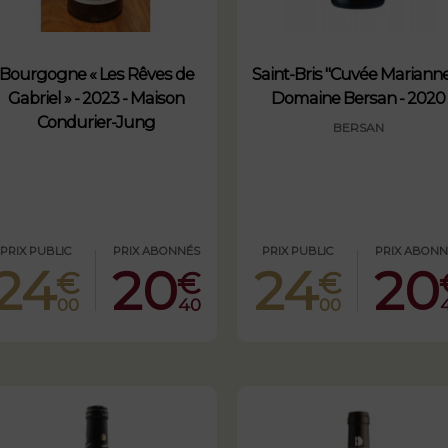
Bourgogne « Les Rêves de
Saint-Bris "Cuvée Marianne
Gabriel » - 2023 - Maison
Domaine Bersan - 2020
Condurier-Jung
BERSAN
PRIX PUBLIC
PRIX ABONNÉS
PRIX PUBLIC
PRIX ABONN
24
20
24
20
€
€
€
00
40
00