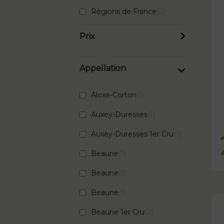
Régions de France
2
Prix
Appellation
Aloxe-Corton
1
Auxey-Duresses
1
Auxey-Duresses 1er Cru
1
Beaune
1
Beaune
1
Beaune
1
Beaune 1er Cru
2