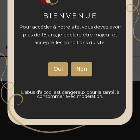
à votre panier
BIENVENUE
Livraison 48 à 72 h
Vins français
Paiement sécurisé
Pour accéder à notre site, vous devez avoir
plus de 18 ans, je déclare être majeur et
accepte les conditions du site.
Produits associés
Détails du produit
L'abus d'alcool est dangereux pour la santé, à
consommer avec modération.