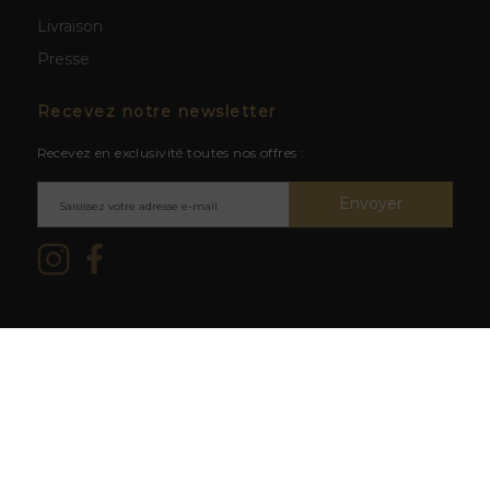
Livraison
Presse
Recevez notre newsletter
Recevez en exclusivité toutes nos offres :
Envoyer
Mentions légales & CGV
/ © 2026
L'abus d'alcool est dangereux
La Cave du Clos -
Création site
pour la santé. À consommer avec
web BWA
modération.