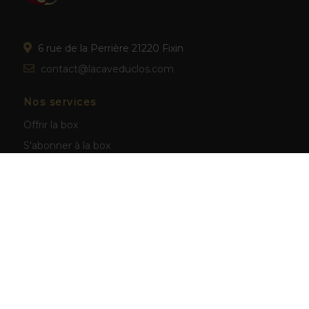
6 rue de la Perrière 21220 Fixin
contact@lacaveduclos.com
Nos services
Offrir la box
S'abonner à la box
Nos vins
Tous nos vins
Tous nos champagnes
Nos dernières box
Informations
Livraison