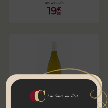
PRIX ABONNÉS
19
€
55
La Cave du Clos
Bourgogne Chitry "Olympe" - Domaine Olivier Morin - 2020