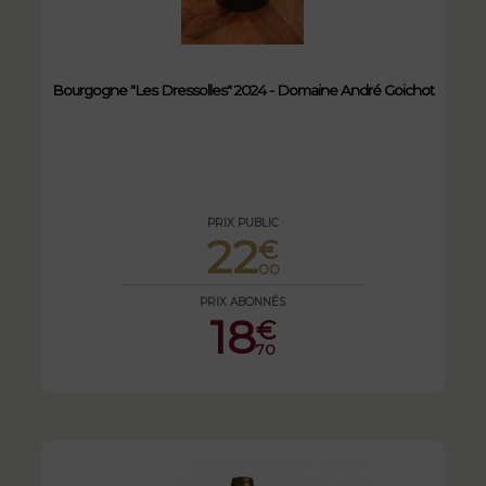
Bourgogne "Les Dressolles" 2024 - Domaine André Goichot
PRIX PUBLIC
22
€
00
PRIX ABONNÉS
18
€
70