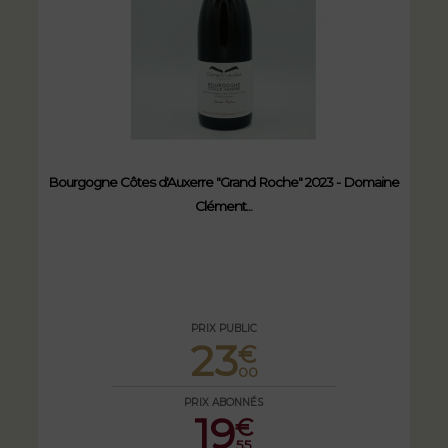
Bourgogne Côtes d'Auxerre "Grand Roche" 2023 - Domaine
Clément...
PRIX PUBLIC
23
€
00
PRIX ABONNÉS
19
€
55