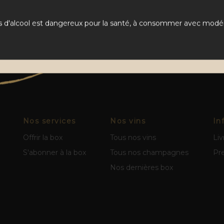
s d'alcool est dangereux pour la santé, à consommer avec modér
Nos services
Nos vins
In
Offrir la box
Tous nos vins
Liv
S'abonner à la box
Tous nos champagnes
Pr
Nos dernières box