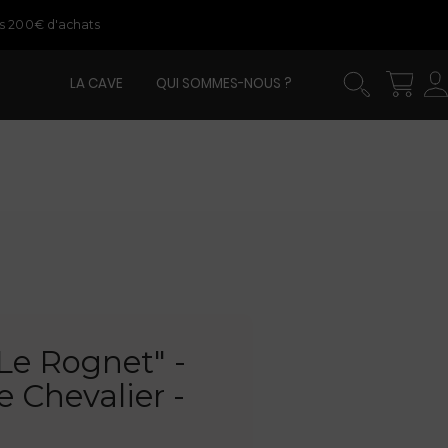
ès 200€ d'achats
LA CAVE
QUI SOMMES-NOUS ?
Le Rognet" -
 Chevalier -