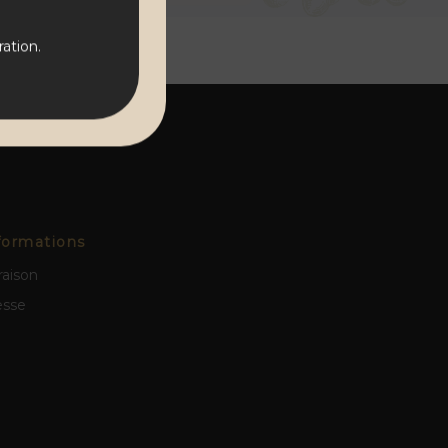
ation.
formations
raison
esse