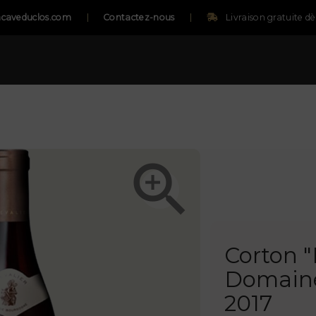
caveduclos.com
Contactez-nous
Livraison gratuite d

Corton "
Domaine
2017