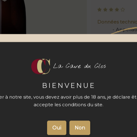
Données techni
Appellat
Cépage
Contena
La Cave du Clos
Quantité
BIENVENUE
 à notre site, vous devez avoir plus de 18 ans, je déclare ê
accepte les conditions du site.
s du produit
Livraison 48 à
72 h