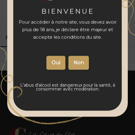
BIENVENUE
Livraison 48 à 72 h
Vins français
Paiement sécurisé
Pour accéder à notre site, vous devez avoir
plus de 18 ans, je déclare être majeur et
accepte les conditions du site.
Produits associés
Détails du produit
L'abus d'alcool est dangereux pour la santé, à
consommer avec modération.