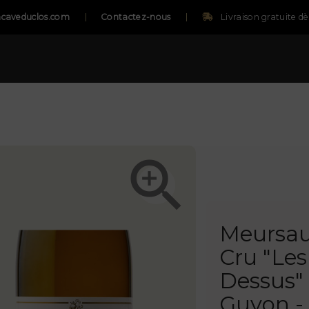
caveduclos.com
Contactez-nous
Livraison gratuite d

Meursau
Cru "Le
Dessus"
Guyon -