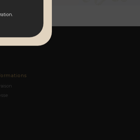
ation.
formations
raison
esse