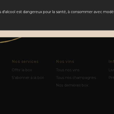
s d'alcool est dangereux pour la santé, à consommer avec modér
Nos services
Nos vins
In
Offrir la box
Tous nos vins
Liv
S'abonner à la box
Tous nos champagnes
Pr
Nos dernières box