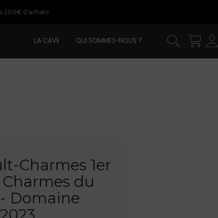
ès 200€ d'achats
LA CAVE
QUI SOMMES-NOUS ?
lt-Charmes 1er
s Charmes du
 - Domaine
 2023