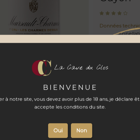
Données techni
Appellat
Cépage
Contena
La Cave du Clos
Prix
1
Quantité
BIENVENUE
 à notre site, vous devez avoir plus de 18 ans, je déclare ê
accepte les conditions du site.
s du produit
Livraison 48 à
72 h