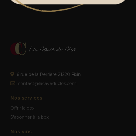
6 rue de la Perrière 21220 Fixin
contact@lacaveduclos.com
Nos services
Offrir la box
S'abonner à la box
Nos vins