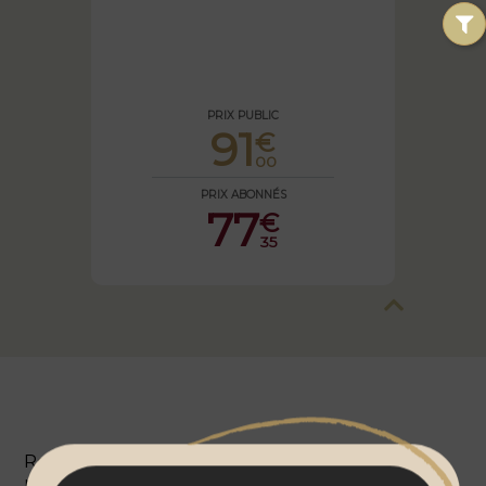
PRIX PUBLIC
91
€
00
PRIX ABONNÉS
77
€
35
Recevez 2 bouteilles de Bourgogne chaque
mois