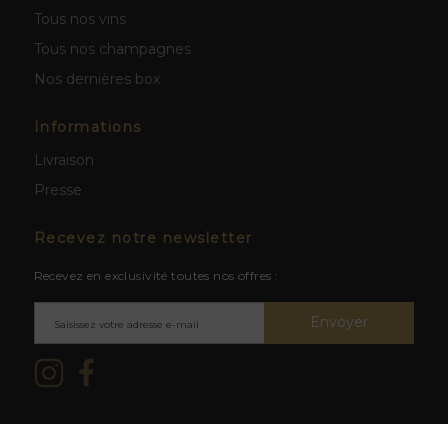
Tous nos vins
Tous nos champagnes
Nos dernières box
Informations
Livraison
Presse
Recevez notre newsletter
Recevez en exclusivité toutes nos offres :
Envoyer